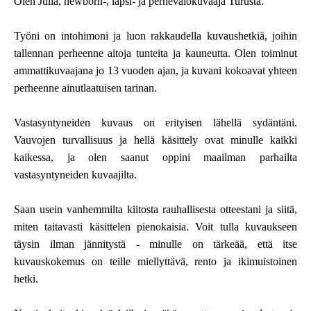
Olen Julia, newborn-, lapsi- ja perhevalokuvaaja Turusta.
Työni on intohimoni ja luon rakkaudella kuvaushetkiä, joihin
tallennan perheenne aitoja tunteita ja kauneutta. Olen toiminut
ammattikuvaajana jo 13 vuoden ajan, ja kuvani kokoavat yhteen
perheenne ainutlaatuisen tarinan.
Vastasyntyneiden kuvaus on erityisen lähellä sydäntäni.
Vauvojen turvallisuus ja hellä käsittely ovat minulle kaikki
kaikessa, ja olen saanut oppini maailman parhailta
vastasyntyneiden kuvaajilta.
Saan usein vanhemmilta kiitosta rauhallisesta otteestani ja siitä,
miten taitavasti käsittelen pienokaisia. Voit tulla kuvaukseen
täysin ilman jännitystä - minulle on tärkeää, että itse
kuvauskokemus on teille miellyttävä, rento ja ikimuistoinen
hetki.