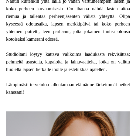
Nautin kuitenkin yhtä lailla jo vähän varttuneempien lasten ja
koko perheen kuvaamisesta. On ihanaa nähdä lasten aitoa
riemua ja tallentaa perheenjäsenten välistä yhteyttä. Olipa
kyseessä odotusaika, lapsen merkkipäivä tai koko perheen
yhteinen potretti, teen parhaani, jotta jokainen tuntisi olonsa
kotoisaksi kamerani edessä.
Studioltani löytyy kattava valikoima laadukasta rekvisiittaa:
pehmeitä asusteita, kapaloita ja lainavaatteita, jotka on valittu
huolella lapsen herkälle iholle ja estetiikkaa ajatellen.
Lämpimästi tervetuloa tallentamaan elämänne tärkeimmät hetket
kanssani!